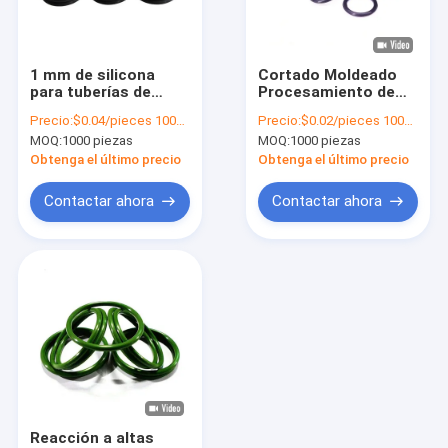
Sobre nosotros
Visita a la fábrica
1 mm de silicona
Cortado Moldeado
para tuberías de
Procesamiento de
Control de Calidad
goma de grado
tubería Sello de
Precio:
$0.04/pieces 1000-4999 pieces
Precio:
$0.02/pieces 1000-9999 pieces
alimenticio O anillo
caucho SBR O Sello
MOQ:
1000 piezas
MOQ:
1000 piezas
para sellado
de anillo Color
Contacto
impermeable
personalizable
Obtenga el último precio
Obtenga el último precio
Todos los casos
Contactar ahora
Contactar ahora
Solicitar una cotización
Sellos de caucho para automóviles
Sellos de caucho de conector
Sellos de caucho para herramientas eléctricas
Reacción a altas