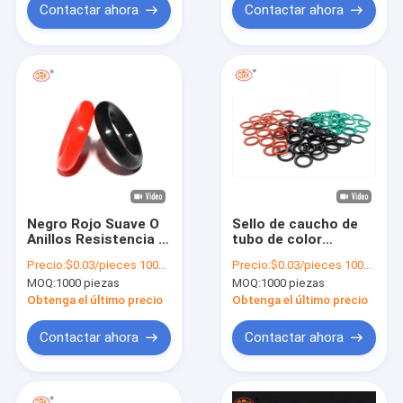
Contactar ahora
Contactar ahora
Negro Rojo Suave O
Sello de caucho de
Anillos Resistencia a
tubo de color
la corrosión
personalizado NBR
Precio:
$0.03/pieces 1000-4999 pieces
Precio:
$0.03/pieces 1000-4999 pieces
Temperatura
FKM EPDM Anillo de
MOQ:
1000 piezas
MOQ:
1000 piezas
Neoprene CR Gasket
silicona AEM O
de tubería de caucho
Obtenga el último precio
Obtenga el último precio
Contactar ahora
Contactar ahora