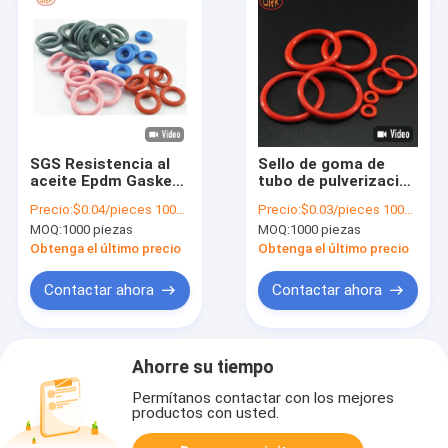
SGS Resistencia al
Sello de goma de
aceite Epdm Gaskets
tubo de pulverización
de tuberías de
nano personalizado
Precio:
$0.04/pieces 1000-4999 pieces
Precio:
$0.03/pieces 1000-4999 pieces
caucho nitrilo Anillo
de doble
MOQ:
1000 piezas
MOQ:
1000 piezas
de sellado de caucho
recubrimiento PTFE
Color personalizado
FKM O Sellos de
Obtenga el último precio
Obtenga el último precio
junta de anillo
Contactar ahora
Contactar ahora
Ahorre su tiempo
Permítanos contactar con los mejores
productos con usted.