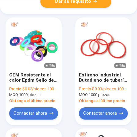
Dar su requisito
OEM Resistente al
Estireno industrial
calor Epdm Sello de
Butadieno de tubería
tubería Elemento de
de caucho juntas
Precio:
$0.03/pieces 1000-4999 pieces
Precio:
$0.03/pieces 1000-9999 pieces
sellado Neoprene de
SBR caucho O
MOQ:
1000 piezas
MOQ:
1000 piezas
caucho O anillo
material de anillo
Fkm moldeo
Obtenga el último precio
Obtenga el último precio
Contactar ahora
Contactar ahora