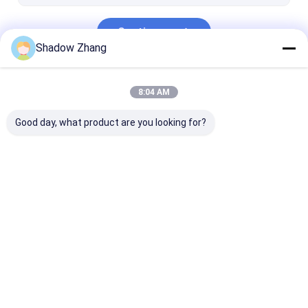
Continuar
Shadow Zhang
Nuestras Categorías
8:04 AM
Good day, what product are you looking for?
Sellos de caucho
Sellos de caucho de
Sellos de cauc
para automóviles
conector
para herramie
eléctricas
Inicio
Mapa del
Contactar
Desktop
Sitio
Ahora
Site
Mapa del Sitio
Políticas de privacidad