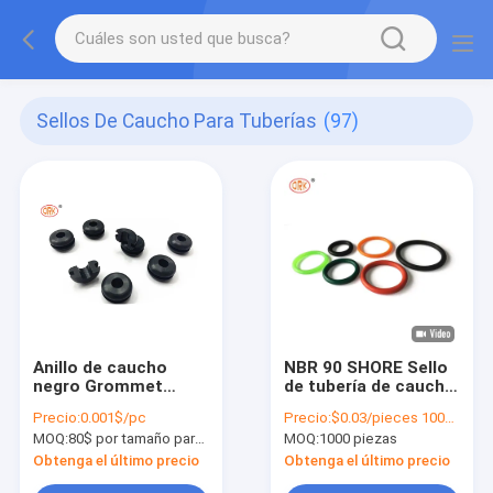
Sellos De Caucho Para Tuberías
(97)
Anillo de caucho
NBR 90 SHORE Sello
negro Grommet
de tubería de caucho
FFKM Sello Sellos
O Sellos de anillo
Precio:
0.001$/pc
Precio:
$0.03/pieces 1000-4999 pieces
aeroespaciales
para el sellado de
MOQ:
80$ por tamaño para productos de silicona
MOQ:
1000 piezas
excavadoras REACH
Obtenga el último precio
Obtenga el último precio