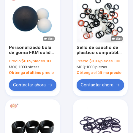
Personalizado bola
Sello de caucho de
de goma FKM sólida
plástico compatible
Eco amigable agujero
con Rohs colorido
Precio:
$0.09/pieces 1000-4999 pieces
Precio:
$0.03/pieces 1000-4999 pieces
duro sólido
silicona O anillo
MOQ:
1000 piezas
MOQ:
1000 piezas
resistencia a altas
material Epdm FKM
temperaturas
NBR
Obtenga el último precio
Obtenga el último precio
Contactar ahora
Contactar ahora
Inicio
Productos
Videos