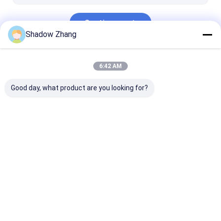
Continuar
Shadow Zhang
Nuestras Categorías
6:42 AM
Good day, what product are you looking for?
Sellos de caucho
Sellos de caucho de
Sellos de cauc
para automóviles
conector
para herramie
eléctricas
Inicio
Mapa del
Contactar
Desktop
Sitio
Ahora
Site
Mapa del Sitio
Políticas de privacidad