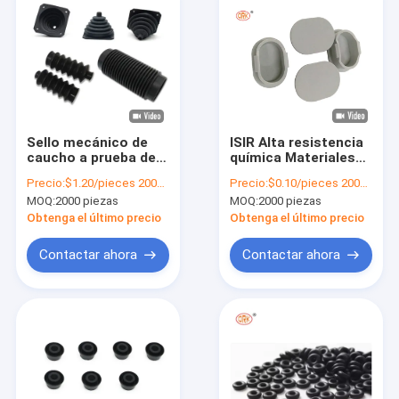
Sello mecánico de
ISIR Alta resistencia
caucho a prueba de
química Materiales
polvo y eje de
de sellado de botón
Precio:
$1.20/pieces 2000-4999 pieces
Precio:
$0.10/pieces 2000-4999 pieces
accionamiento
de presión de caucho
MOQ:
2000 piezas
MOQ:
2000 piezas
Sellos de caucho a
de silicona moldeado
presión a medida
a medida para
Obtenga el último precio
Obtenga el último precio
protección antispol
Contactar ahora
Contactar ahora
Inicio
Productos
Videos