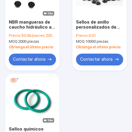
Sobre nosotros
Visita a la fábrica
NBR mangueras de
Sellos de anillo
caucho hidráulico a
personalizados de
Control de Calidad
prueba de polvo con
silicona NBR FKM
Precio:
$0.06/pieces 2000-4999 pieces
Precio:
0.01
sistema de curado
para sellos químicos
MOQ:
2000 piezas
MOQ:
10000 piezas
de azufre curado y
clásicos
Contacto
peróxido curado
Obtenga el último precio
Obtenga el último precio
Todos los casos
Contactar ahora
Contactar ahora
Solicitar una cotización
Sellos de caucho para automóviles
Sellos de caucho de conector
Sellos de caucho para herramientas eléctricas
Sellos químicos