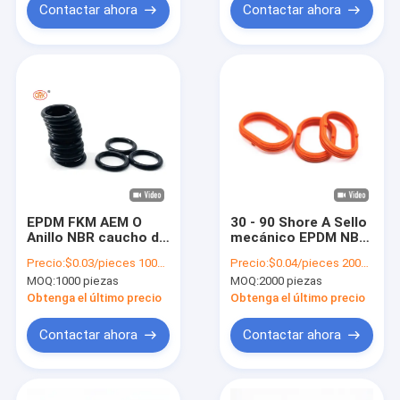
determinar si los
Contactar ahora
Contactar ahora
productos se
encuentran sujetos a
restricciones de
seguridad.
EPDM FKM AEM O
30 - 90 Shore A Sello
Anillo NBR caucho de
mecánico EPDM NBR
silicona métrico O
NR Sellos y juntas de
Precio:
$0.03/pieces 1000-4999 pieces
Precio:
$0.04/pieces 2000-4999 pieces
sello de anillo
caucho de silicona
MOQ:
1000 piezas
MOQ:
2000 piezas
Resistencia química
Obtenga el último precio
Obtenga el último precio
Contactar ahora
Contactar ahora