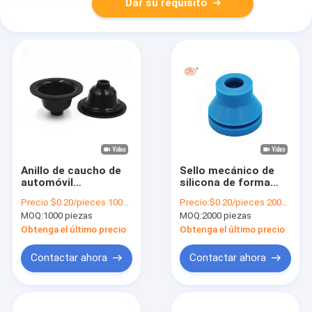
Dar su requisito
Anillo de caucho de
Sello mecánico de
automóvil
silicona de forma
personalizado NBR
especial Sello
Precio:
$0.20/pieces 1000-4999 pieces
Precio:
$0.20/pieces 2000-4999 pieces
EPDM cubierta de
mecánico de goma
MOQ:
1000 piezas
MOQ:
2000 piezas
caucho de silicona
para cubrir el polvo
Bellows sello
personalizado
Obtenga el último precio
Obtenga el último precio
mecánico
Contactar ahora
Contactar ahora