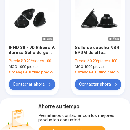
IRHD 30 - 90 Ribeira A
Sello de caucho NBR
dureza Sello de goma
EPDM de alta
a prueba de polvo
durabilidad Sello
Precio:
$0.20/pieces 1000-4999 pieces
Precio:
$0.20/pieces 1000-4999 pieces
Sellos de botas de
mecánico de
MOQ:
1000 piezas
MOQ:
1000 piezas
goma negro
cubierta de caucho
personalizados
de silicona
Obtenga el último precio
Obtenga el último precio
Contactar ahora
Contactar ahora
Ahorre su tiempo
Permítanos contactar con los mejores
productos con usted.