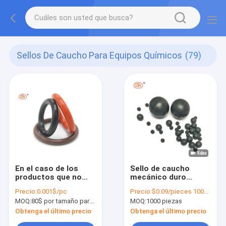
Sellos De Caucho Para Equipos Químicos
(79)
En el caso de los
Sello de caucho
productos que no
mecánico duro
estén sujetos a
Resistencia al calor a
Precio:
0.001$/pc
Precio:
$0.09/pieces 1000-4999 pieces
restricciones de
bajas temperaturas
MOQ:
80$ por tamaño para productos de silicona
MOQ:
1000 piezas
seguridad, la
Bola de caucho de
autoridad
silicona sólida
Obtenga el último precio
Obtenga el último precio
competente podrá