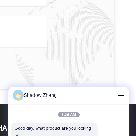
Shadow Zhang
6:26 AM
HANGRAO RUICHEN SEALING
Good day, what product are you looking 
for?