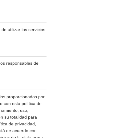
e utilizar los servicios
mos responsables de
cios proporcionados por
 con esta política de
enamiento, uso,
n su totalidad para
ica de privacidad,
está de acuerdo con
icios de la plataforma.