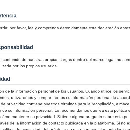
rtencia
erda: por favor, lea y comprenda detenidamente esta declaración antes d
sponsabilidad
 contenido de nuestras propias cargas dentro del marco legal; no so
lizada por los propios usuarios.
cidad
n de la información personal de los usuarios. Cuando utilice los servi
remos, utilizaremos y compartiremos su información personal de acuerdo
ca de privacidad contiene nuestros términos para la recopilación, almac
n de su información personal. Le recomendamos que lea esta política e
ómo mantener su privacidad. Si tiene alguna pregunta sobre esta polít
avés de la información de contacto publicada en la plataforma. Si no 
política de privacidad, deberá dejar de utilizar inmediatamente los serv