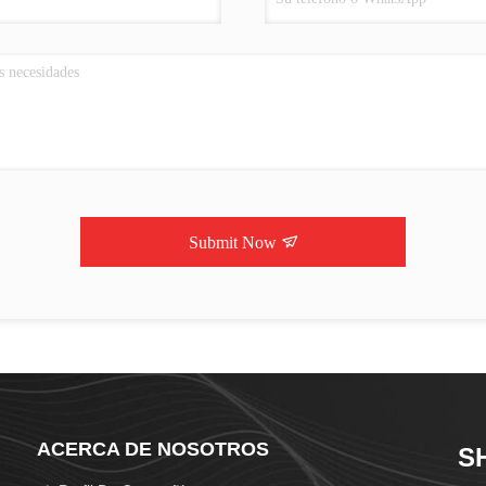
Submit Now
ACERCA DE NOSOTROS
S