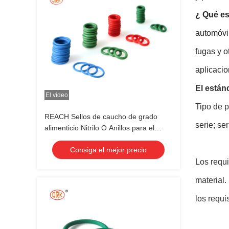
¿ Qué e
automóvil
fugas y o
aplicaci
El están
El video
Tipo de p
REACH Sellos de caucho de grado
serie; se
alimenticio Nitrilo O Anillos para el
sellamiento de los dispensadores de
Consiga el mejor precio
agua
Los requi
material.
los requi