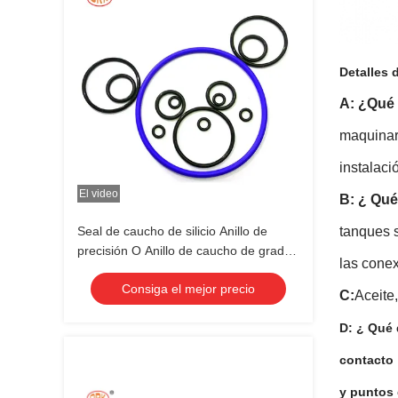
Detalles 
A: ¿Qué 
maquinar
instalaci
El video
B: ¿ Qué
Seal de caucho de silicio Anillo de
tanques s
precisión O Anillo de caucho de grado
las conex
alimenticio NBR FFKM FKM EPDM
Consiga el mejor precio
C:
Aceite,
D: ¿ Qué 
contacto
y puntos 