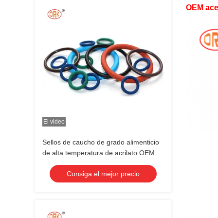
OEM acep
El video
Sellos de caucho de grado alimenticio
de alta temperatura de acrilato OEM
Anillos de caucho personalizados FKM
Consiga el mejor precio