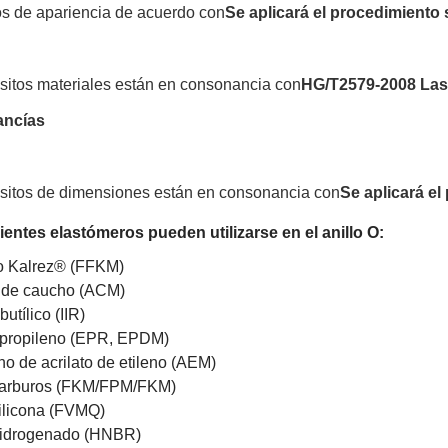
os de apariencia de acuerdo con
Se aplicará el procedimiento 
isitos materiales están en consonancia con
HG/T2579-2008 Las 
ancías
isitos de dimensiones están en consonancia con
Se aplicará el
ientes elastómeros pueden utilizarse en el anillo O:
 o Kalrez® (FFKM)
to de caucho (ACM)
utílico (IIR)
o-propileno (EPR, EPDM)
ho de acrilato de etileno (AEM)
carburos (FKM/FPM/FKM)
silicona (FVMQ)
o hidrogenado (HNBR)