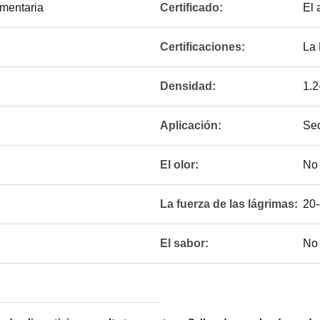
imentaria
Certificado:
El 
Certificaciones:
La
Densidad:
1.2
Aplicación:
Sec
El olor:
No
La fuerza de las lágrimas:
20
El sabor:
No