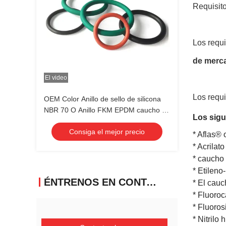
Requisit
Los requ
de merc
El video
Los requ
OEM Color Anillo de sello de silicona
NBR 70 O Anillo FKM EPDM caucho de
Los sigu
grado alimenticio
Consiga el mejor precio
* Aflas®
* Acrila
* caucho b
* Etilen
ÉNTRENOS EN CONTACTO CON
* El cauc
* Fluoro
* Fluoro
* Nitril