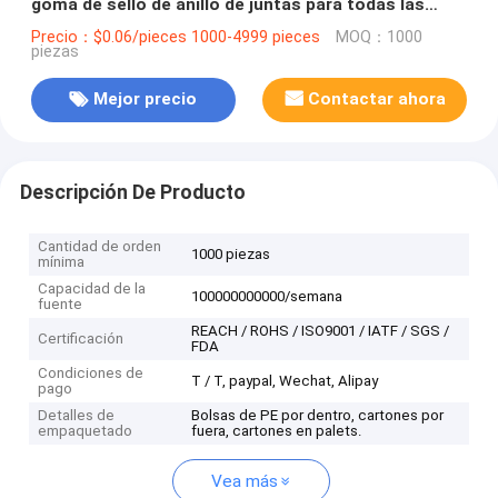
goma de sello de anillo de juntas para todas las
industrias
Precio：$0.06/pieces 1000-4999 pieces
MOQ：1000
piezas
Mejor precio
Contactar ahora
Descripción De Producto
Cantidad de orden
1000 piezas
mínima
Capacidad de la
100000000000/semana
fuente
REACH / ROHS / ISO9001 / IATF / SGS /
Certificación
FDA
Condiciones de
T / T, paypal, Wechat, Alipay
pago
Detalles de
Bolsas de PE por dentro, cartones por
empaquetado
fuera, cartones en palets.
Vea más