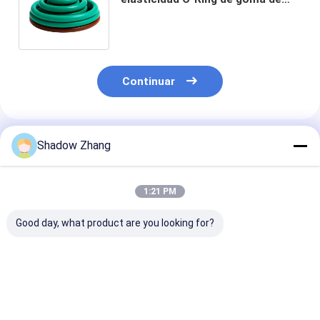
sello de anillo de juntas para
todas las industrias
Continuar
Productos Recomendados
Shadow Zhang
1:21 PM
Good day, what product are you looking for?
30-90 ShoreA
Los 10 principales
NBR EPDM par
Dureza caucho
beneficios de los
aceites y gas
fluorocarburo O
anillos O de fluoro
selladores de
anillo para sellado de
silicio para
silicona cauch