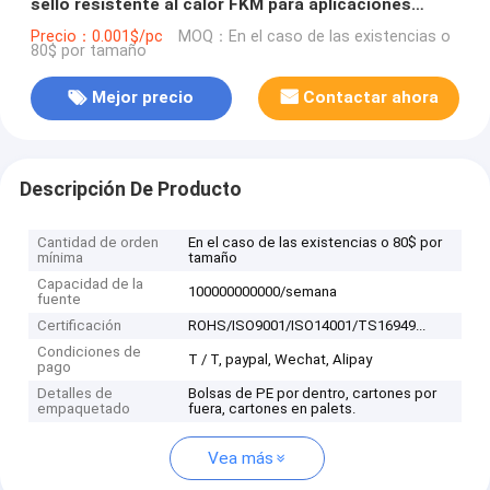
sello resistente al calor FKM para aplicaciones
industriales
Precio：0.001$/pc
MOQ：En el caso de las existencias o
80$ por tamaño
Mejor precio
Contactar ahora
Descripción De Producto
Cantidad de orden
En el caso de las existencias o 80$ por
mínima
tamaño
Capacidad de la
100000000000/semana
fuente
Certificación
ROHS/ISO9001/ISO14001/TS16949...
Condiciones de
T / T, paypal, Wechat, Alipay
pago
Detalles de
Bolsas de PE por dentro, cartones por
empaquetado
fuera, cartones en palets.
Vea más