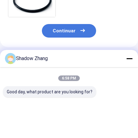
resistente al calor FKM para
aplicaciones industriales
Continuar
Productos Recomendados
Shadow Zhang
6:58 PM
Good day, what product are you looking for?
AS568 PG Tamaño
Sellenos de caucho
ORK EPDM de
estándar FKM FPM
para automóviles CR
caucho púrpu
EPDM Sello de anillo
negro Sellenos de
fabricante de 
O de caucho para
caucho Neoprene
de caucho par
aplicaciones
Grommet para
automóviles p