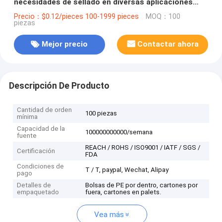
necesidades de sellado en diversas aplicaciones
Tamaño 0.7*0.55
Precio：$0.12/pieces 100-1999 pieces
MOQ：100
piezas
Mejor precio
Contactar ahora
Descripción De Producto
Cantidad de orden
100 piezas
mínima
Capacidad de la
100000000000/semana
fuente
REACH / ROHS / ISO9001 / IATF / SGS /
Certificación
FDA
Condiciones de
T / T, paypal, Wechat, Alipay
pago
Detalles de
Bolsas de PE por dentro, cartones por
empaquetado
fuera, cartones en palets.
Vea más