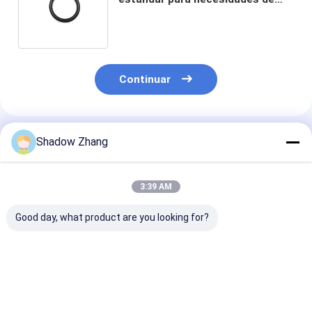
sellado en diversas aplicaciones
Tamaño 0.7*0.55
Continuar
Productos Recomendados
Shadow Zhang
3:39 AM
Good day, what product are you looking for?
AS568 PG Tamaño
Sellenos de caucho
ORK EPDM de
estándar FKM FPM
para automóviles CR
caucho púrpu
EPDM Sello de anillo
negro Sellenos de
fabricante de 
O de caucho para
caucho Neoprene
de caucho par