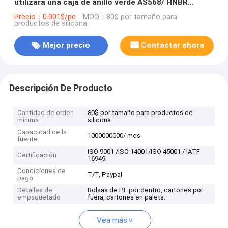
utilizará una caja de anillo verde AS568/ HNBR
métrico de caucho 18 dimensiones O.
Precio：0.001$/pc
MOQ：80$ por tamaño para
productos de silicona
Mejor precio
Contactar ahora
Descripción De Producto
Cantidad de orden
80$ por tamaño para productos de
mínima
silicona
Capacidad de la
1000000000/ mes
fuente
ISO 9001 /ISO 14001/ISO 45001 / IATF
Certificación
16949
Condiciones de
T/T, Paypal
pago
Detalles de
Bolsas de PE por dentro, cartones por
empaquetado
fuera, cartones en palets.
Vea más