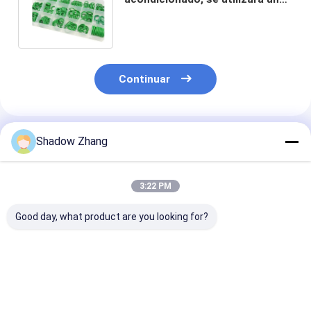
caja de anillo verde AS568/
HNBR métrico de caucho 18
dimensiones O.
Continuar
Productos Recomendados
Shadow Zhang
3:22 PM
Good day, what product are you looking for?
AS568 PG Tamaño
Sellenos de caucho
ORK EPDM de
estándar FKM FPM
para automóviles CR
caucho púrpu
EPDM Sello de anillo
negro Sellenos de
fabricante de 
O de caucho para
caucho Neoprene
de caucho par